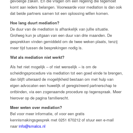
gevoelige zaken. En die vragen om een regeling die tegemoet
komt aan ieders belangen. Voorwaarde voor mediation is dan ook
dat beide partners samen tot een oplossing willen komen.
Hoe lang duurt mediation?
De duur van de mediation is afhankelijk van jullie situatie.
Grofweg kun je uitgaan van een duur van drie maanden. De
gesprekken vinden gemiddeld om de twee weken plaats, tenzij
meer tijd tussen de besprekingen nodig is.
Wat als mediation niet werkt?
Als het niet mogelijk – of niet wenselijk – is om de
scheidingsprocedure via mediation tot een goed einde te brengen,
dan blijft uiteraard de mogelijkheid bestaan om met hulp van
eigen advocaten een huwelijk of geregistreerd partnerschap te
ontbinden, via een zogenaamde procedure op tegenspraak. Meer
hierover op de pagina familierecht.
Meer weten over mediation?
Bel voor meer informatie, of voor een gratis
kennismakingsgesprek met 0251 670212 of stuur een e-mail
naar
info@smalcs.nl