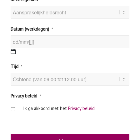
Datum (werkdagen)
*
DD
Tijd
*
slash
MM
slash
JJJJ
Privacy beleid
*
Ik ga akkoord met het
Privacy beleid
CAPTCHA